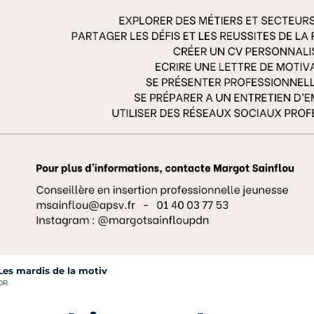
Les mardis de la motiv
rédit photo :
DR