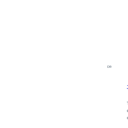
Crédit photo :
DR