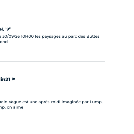
e
l, 19
 30/09/26 10H00 les paysages au parc des Buttes
cond
in21 ༯
Terrain Vague est une après-midi imaginée par Lump,
mp, on aime