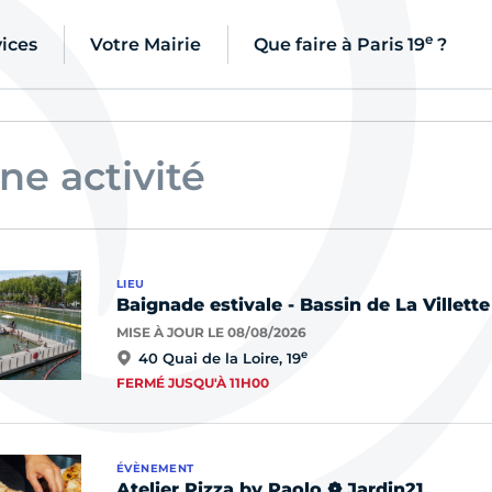
e
ne actualité
ices
Votre Mairie
Que faire à Paris 19
?
ne activité
n lieu
n évènement
LIEU
ne sortie
Baignade estivale - Bassin de La Villette
MISE À JOUR LE 08/08/2026
n service
e
40 Quai de la Loire, 19
FERMÉ JUSQU'À 11H00
ne démarche
ÉVÈNEMENT
Atelier Pizza by Paolo ❁ Jardin21