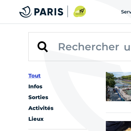
u
Serv
u
u
u
Tout
u
Infos
u
Sorties
Activités
u
Lieux