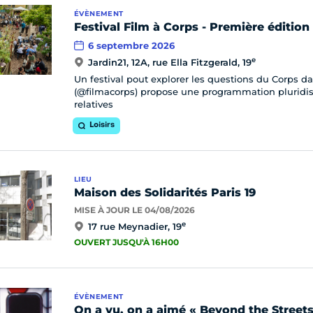
ÉVÈNEMENT
Festival Film à Corps - Première édition
6 septembre 2026
e
Jardin21, 12A, rue Ella Fitzgerald, 19
Un festival pout explorer les questions du Corps dan
(@filmacorps) propose une programmation pluridis
relatives
Loisirs
LIEU
Maison des Solidarités Paris 19
MISE À JOUR LE 04/08/2026
e
17 rue Meynadier, 19
OUVERT JUSQU'À 16H00
ÉVÈNEMENT
On a vu, on a aimé « Beyond the Streets