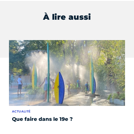
À lire aussi
ACTUALITÉ
AC
Que faire dans le 19e ?
Bo